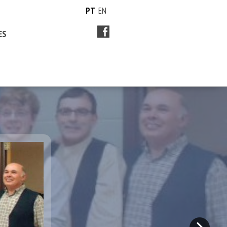
PT
EN
ES