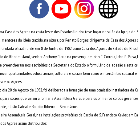
ma Casa dos Açores na costa leste dos Estados Unidos teve lugar no salão da Igreja de S
 mentores da ideia trazida, na altura, por Renato Borges, dirigente da Casa dos Açores 
i fundada oficialmente em 8 de Junho de 1982 como Casa dos Açores do Estado de Rhode
o de Rhode Island, senhor Anthony Florio na presença de John F. Correia, John B. Paiva, J
que preencheram nos escritórios da Secretaria do Estado, o formulário de adesão a esta or
mover oportunidades educacionais, culturais e sociais bem como o intercâmbio cultural e
a e os Açores.
 dia 20 de Agosto de 1982, foi deliberada a formação de uma comissão instaladora da 
s para sócios que viriam a formar a Assembleia Geral e para os primeiros corpos gerentes
ente, e João Cabral e Rodolfo Ribeiro – Secretários.
meira Assembleia Geral, nas instalações provisórias da Escola de S. Francisco Xavier, em E
dos Açores assim distribuídos: