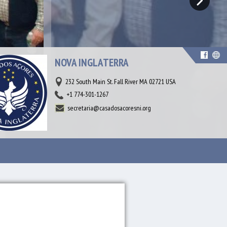
NOVA INGLATERRA
232 South Main St. Fall River MA 02721 USA
+1 774-301-1267
secretaria@casadosacoresni.org