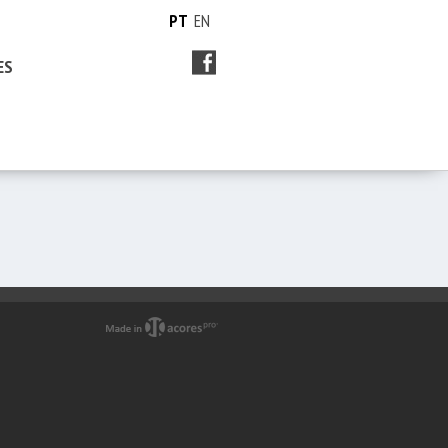
PT
EN
ES