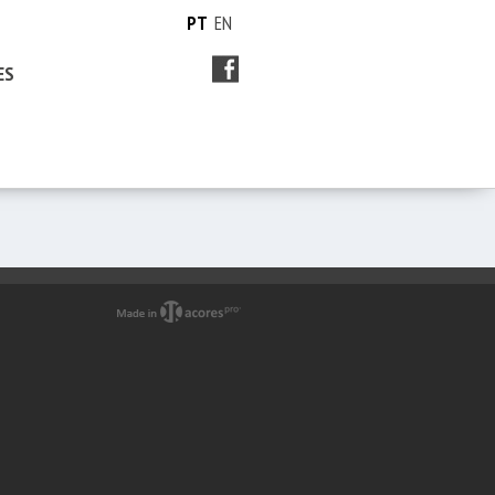
PT
EN
ES