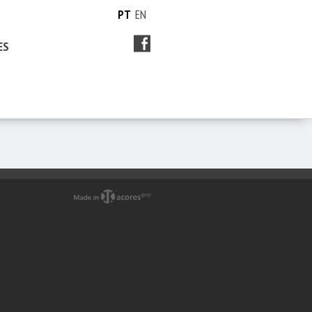
PT
EN
ES