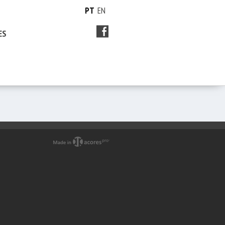
PT
EN
ES