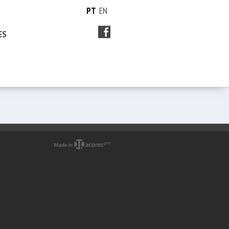
PT
EN
ES