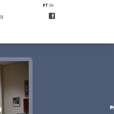
PT
EN
ES