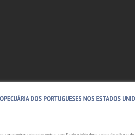
ROPECUÁRIA DOS PORTUGUESES NOS ESTADOS UNID
rnia os primeiros emigrantes portugueses. Desde o início desta emigração, milhares de