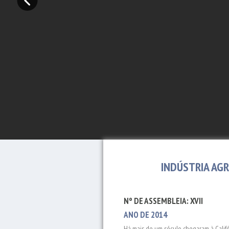
INDÚSTRIA AG
Nº DE ASSEMBLEIA: XVII
ANO DE 2014
Há mais de um século, chegaram à Califó