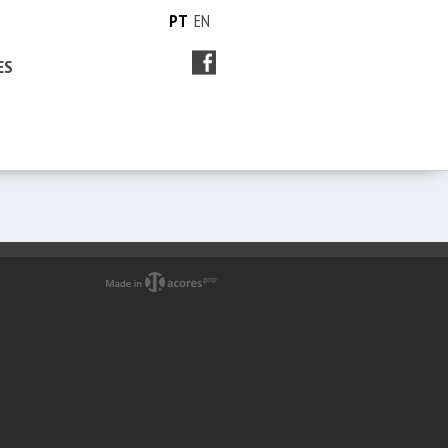
PT
EN
ES