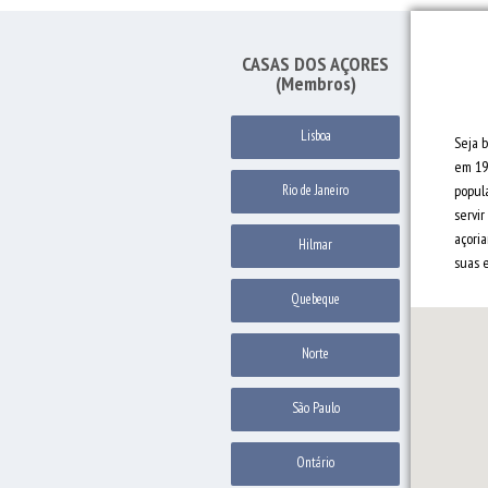
CASAS DOS AÇORES
(Membros)
Lisboa
Seja 
em 19
Rio de Janeiro
popul
servi
açori
Hilmar
suas 
Quebeque
Norte
São Paulo
Ontário