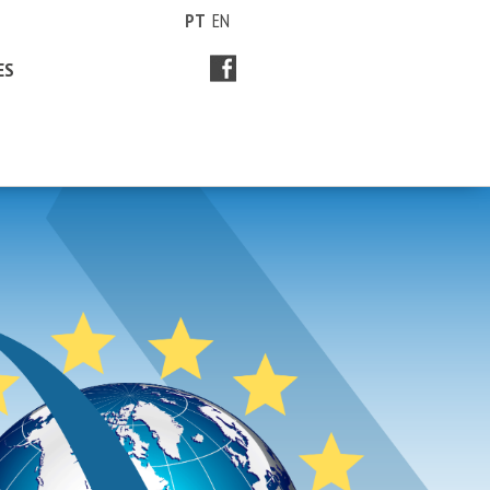
PT
EN
ES