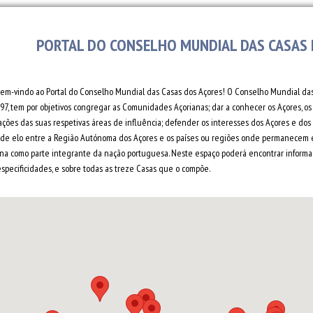
PORTAL DO CONSELHO MUNDIAL DAS CASAS
bem-vindo ao Portal do Conselho Mundial das Casas dos Açores! O Conselho Mundial das 
97, tem por objetivos congregar as Comunidades Açorianas; dar a conhecer os Açores, os 
ações das suas respetivas áreas de influência; defender os interesses dos Açores e do
r de elo entre a Região Autónoma dos Açores e os países ou regiões onde permanecem e
ana como parte integrante da nação portuguesa. Neste espaço poderá encontrar informaç
especificidades, e sobre todas as treze Casas que o compõe.