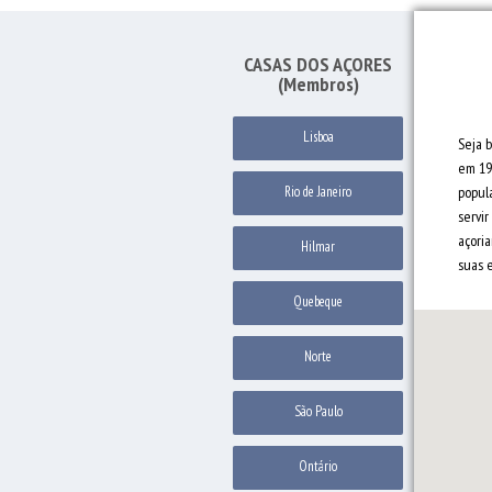
CASAS DOS AÇORES
(Membros)
Lisboa
Seja 
em 19
Rio de Janeiro
popul
servi
açori
Hilmar
suas 
Quebeque
Norte
São Paulo
Ontário