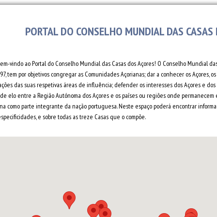
PORTAL DO CONSELHO MUNDIAL DAS CASAS
bem-vindo ao Portal do Conselho Mundial das Casas dos Açores! O Conselho Mundial das 
97, tem por objetivos congregar as Comunidades Açorianas; dar a conhecer os Açores, os 
ações das suas respetivas áreas de influência; defender os interesses dos Açores e do
r de elo entre a Região Autónoma dos Açores e os países ou regiões onde permanecem e
ana como parte integrante da nação portuguesa. Neste espaço poderá encontrar informaç
especificidades, e sobre todas as treze Casas que o compõe.