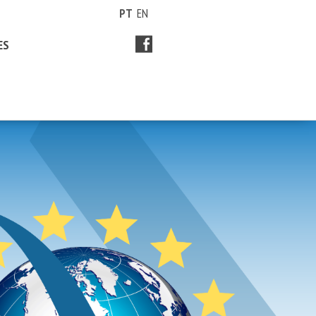
PT
EN
ES