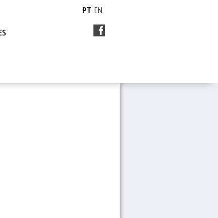
PT
EN
ES