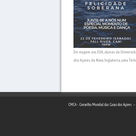
De viagem aos EUA, alunas da Universid
dos Açores da Nova Inglaterra, uma Tert
CMCA - Conselho Mundial das Casas dos Açores 