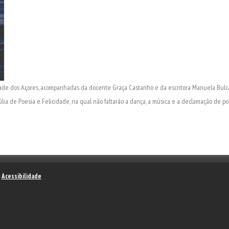
ade dos Açores, acompanhadas da docente Graça Castanho e da escritora Manuela Bulcão
úlia de Poesia e Felicidade, na qual não faltarão a dança, a música e a declamação de p
–
Acessibilidade