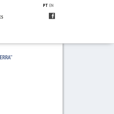
PT
EN
ES
ERRA”