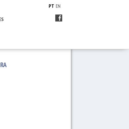
PT
EN
ES
ORA