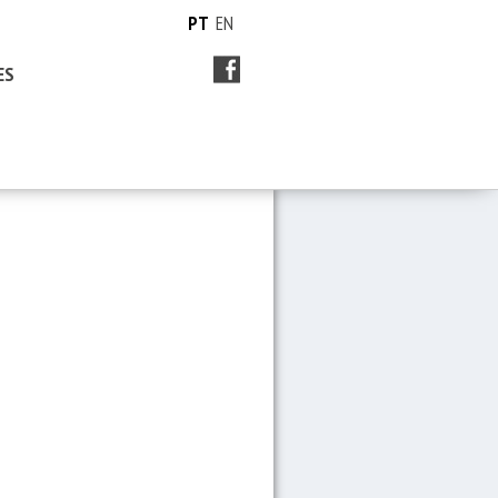
PT
EN
ES