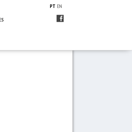
PT
EN
ES