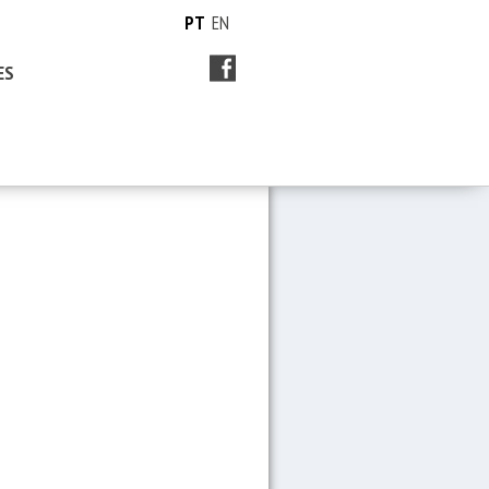
PT
EN
ES