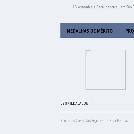
A V Assembleia Geral decorreu em São Pa
MEDALHAS DE MÉRITO
PRO
LEONILDA JACOB
Sócia da Casa dos Açores de São Paulo.