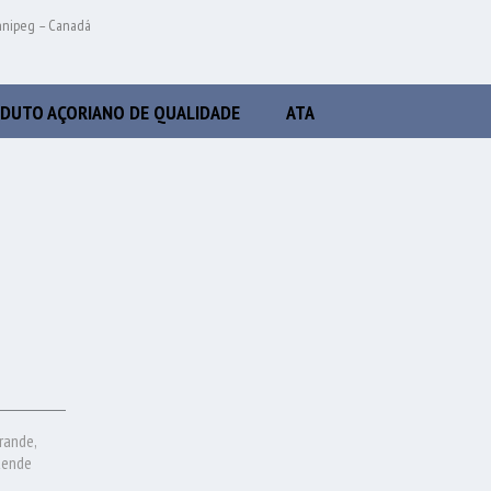
innipeg – Canadá
DUTO AÇORIANO DE QUALIDADE
ATA
rande,
tende