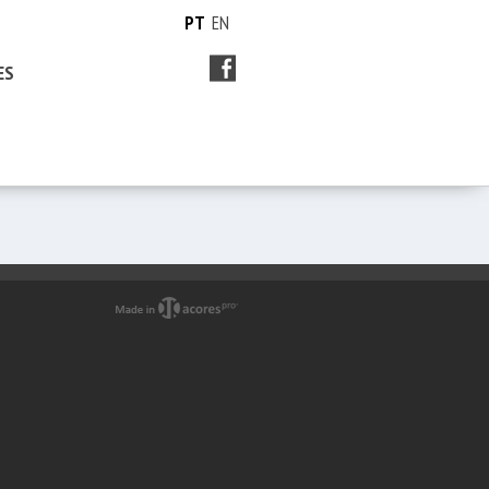
PT
EN
ES