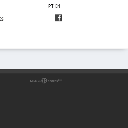
PT
EN
ES