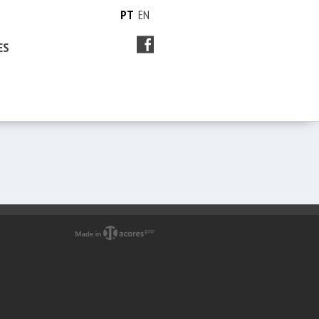
PT
EN
ES