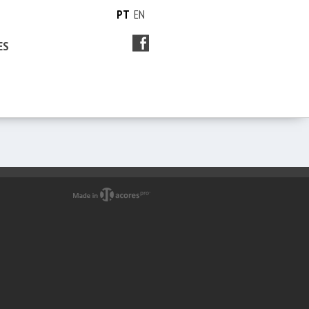
PT
EN
ES