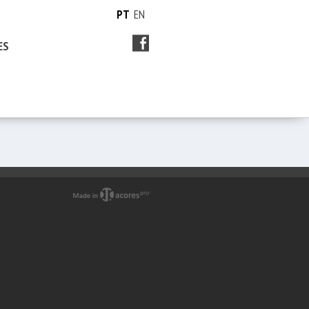
PT
EN
ES