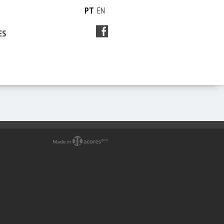
PT
EN
ES