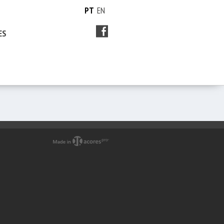
PT
EN
ES