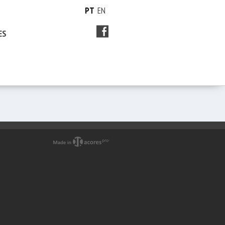
PT
EN
ES