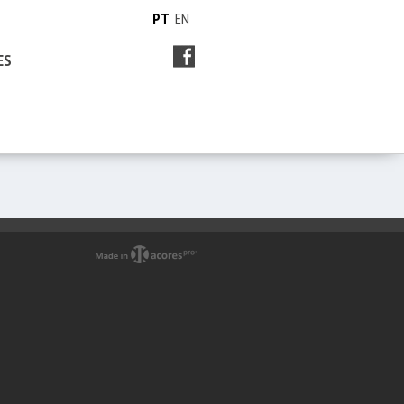
PT
EN
ES