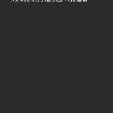
CMCA - Conselho Mundial das Casas dos Açores –
Acessibilidade