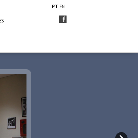
PT
EN
ES