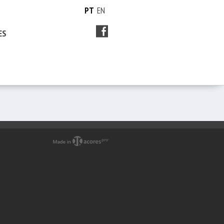
PT
EN
ES