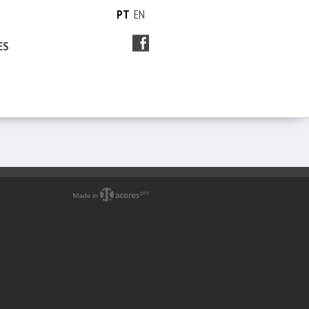
PT
EN
ES