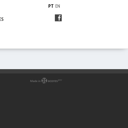
PT
EN
ES