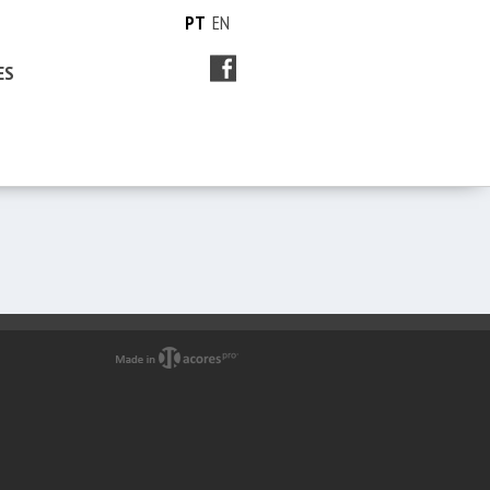
PT
EN
ES