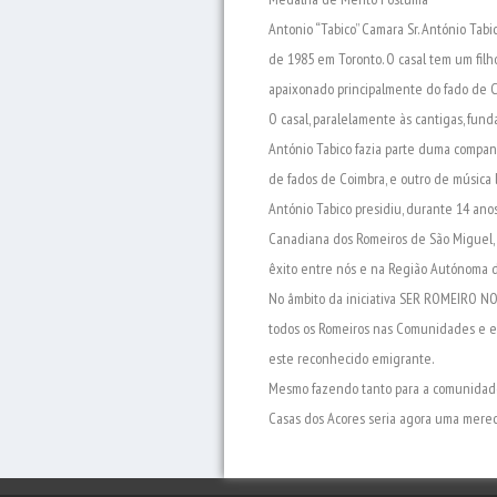
Antonio “Tabico” Camara Sr. António Ta
de 1985 em Toronto. O casal tem um filh
apaixonado principalmente do fado de C
O casal, paralelamente às cantigas, fun
António Tabico fazia parte duma companhi
de fados de Coimbra, e outro de música l
António Tabico presidiu, durante 14 ano
Canadiana dos Romeiros de São Miguel, e 
êxito entre nós e na Região Autónoma d
No âmbito da iniciativa SER ROMEIRO N
todos os Romeiros nas Comunidades e em
este reconhecido emigrante.
Mesmo fazendo tanto para a comunidade
Casas dos Acores seria agora uma merec