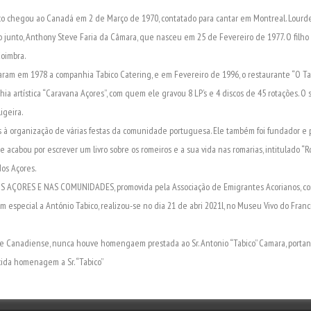
bico chegou ao Canadá em 2 de Março de 1970, contatado para cantar em Montreal. Lour
o junto, Anthony Steve Faria da Câmara, que nasceu em 25 de Fevereiro de 1977. O filh
oimbra.
daram em 1978 a companhia Tabico Catering, e em Fevereiro de 1996, o restaurante “O Tab
a artística “Caravana Açores”, com quem ele gravou 8 LP’s e 4 discos de 45 rotações. O 
igeira.
s à organização de várias festas da comunidade portuguesa. Ele também foi fundador e 
acabou por escrever um livro sobre os romeiros e a sua vida nas romarias, intitulado “R
os Açores.
OS AÇORES E NAS COMUNIDADES, promovida pela Associação de Emigrantes Acorianos, c
 especial a António Tabico, realizou-se no dia 21 de abri 2021l, no Museu Vivo do Fra
 Canadiense, nunca houve homengaem prestada ao Sr. Antonio “Tabico” Camara, portan
ida homenagem a Sr. “Tabico”