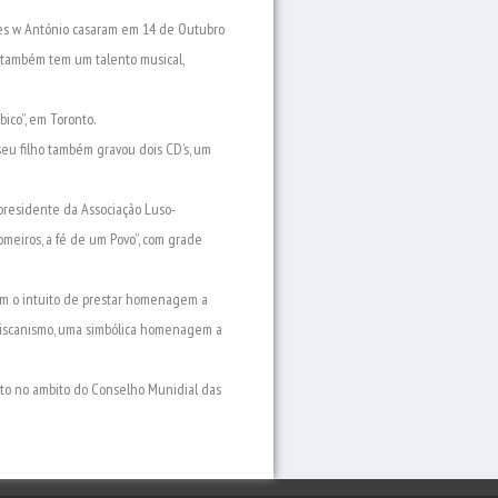
des w António casaram em 14 de Outubro
o também tem um talento musical,
ico”, em Toronto.
seu filho também gravou dois CD’s, um
presidente da Associação Luso-
omeiros, a fé de um Povo”, com grade
om o intuito de prestar homenagem a
nciscanismo, uma simbólica homenagem a
to no ambito do Conselho Munidial das