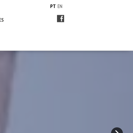
PT
EN
ES