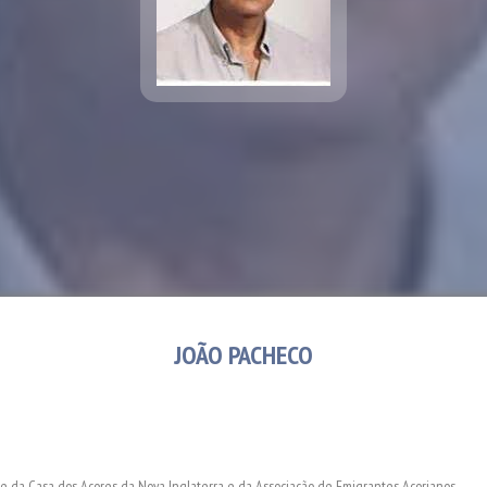
JOÃO PACHECO
e da Casa dos Açores da Nova Inglaterra e da Associação de Emigrantes Açorianos.